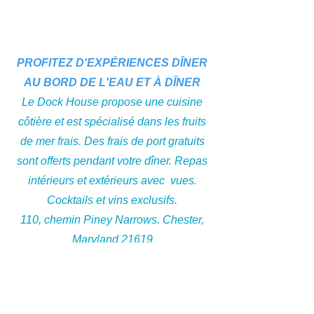
PROFITEZ D'EXPÉRIENCES DÎNER
AU BORD DE L'EAU ET À DÎNER
Section titre
Le Dock House propose une cuisine
côtière et est spécialisé dans les fruits
de mer frais. Des frais de port gratuits
sont offerts pendant votre dîner. Repas
intérieurs et extérieurs avec vues.
Cocktails et vins exclusifs.
110, chemin Piney Narrows. Chester,
Maryland 21619
sur le front de mer pittoresque de Kent
Narrows
prendre la sortie 41 de la Rt 301/50