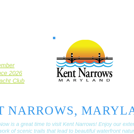
ember
nce 2026
Yacht Club
T NARROWS, MARYL
Now is a great time to visit Kent Narrows! Enjoy our exte
ork of scenic trails that lead to beautiful waterfront natu