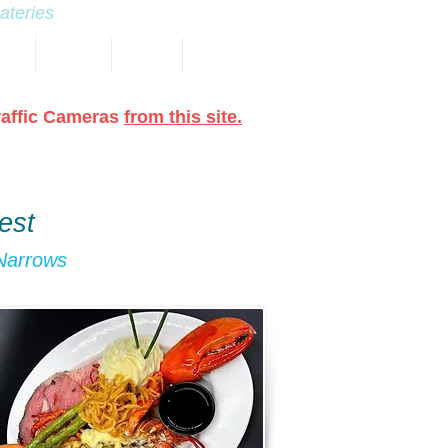
eateries
NAS
EVENTS
TRAILS
More
raffic Cameras
from this site.
est
 Narrows