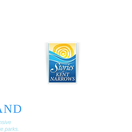
AND
nsive
re parks.