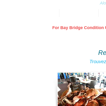
Alo
HOME
FIREWORKS 2026 July 1
DI
For Bay Bridge Condition 
Re
Trouvez