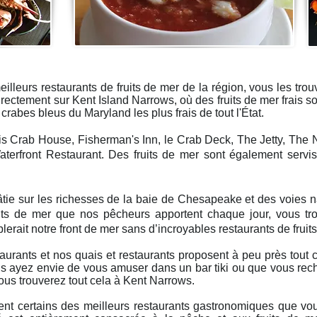
illeurs restaurants de fruits de mer de la région, vous les tro
ectement sur Kent Island Narrows, où des fruits de mer frais so
 crabes bleus du Maryland les plus frais de tout l'État.
is Crab House, Fisherman's Inn, le Crab Deck, The Jetty, The 
rfront Restaurant. Des fruits de mer sont également servi
ie sur les richesses de la baie de Chesapeake et des voies na
uits de mer que nos pêcheurs apportent chaque jour, vous tr
lerait notre front de mer sans d’incroyables restaurants de fruit
aurants et nos quais et restaurants proposent à peu près tout 
us ayez envie de vous amuser dans un bar tiki ou que vous rec
ous trouverez tout cela à Kent Narrows.
t certains des meilleurs restaurants gastronomiques que vous