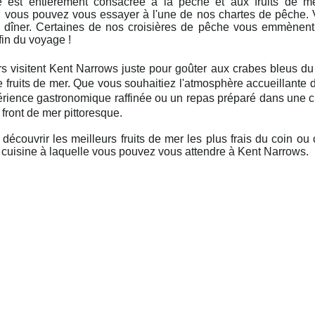
 est entièrement consacrée à la pêche et aux fruits de me
, vous pouvez vous essayer à l'une de nos chartes de pêche. 
re dîner. Certaines de nos croisières de pêche vous emmène
fin du voyage !
urs visitent Kent Narrows juste pour goûter aux crabes bleus d
e fruits de mer. Que vous souhaitiez l'atmosphère accueillante
ience gastronomique raffinée ou un repas préparé dans une c
e front de mer pittoresque.
 découvrir les meilleurs fruits de mer les plus frais du coin ou
a cuisine à laquelle vous pouvez vous attendre à Kent Narrows.