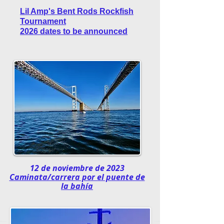
Lil Amp's Bent Rods Rockfish
Tournament
2026 dates to be announced
12 de noviembre de 2023
Caminata/carrera por el puente de
la bahía