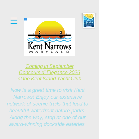
Coming in September
Concours d' Elegance 2026
at the Kent Island Yacht Club
Now is a great time to visit Kent
Narrows! Enjoy our extensive
network of scenic trails that lead to
beautiful waterfront nature parks.
Along the way, stop at one of our
award-winning dockside eateries