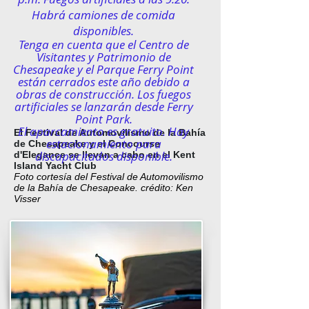
Habrá camiones de comida
disponibles.
Tenga en cuenta que el Centro de
Visitantes y Patrimonio de
Chesapeake y el Parque Ferry Point
están cerrados este año debido a
obras de construcción. Los fuegos
artificiales se lanzarán desde Ferry
Point Park.
El aparcamiento es gratuito. Hay
El Festival de Automovilismo de la Bahía
estacionamiento para
de Chesapeake y el Concourse
discapacitados disponible.
d'Elegance se llevan a cabo en el Kent
Island Yacht Club
Foto cortesía del Festival de Automovilismo
de la Bahía de Chesapeake. crédito: Ken
Visser