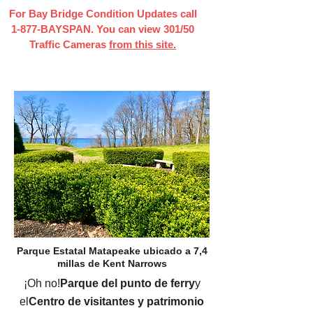
For Bay Bridge Condition Updates call
1-877-BAYSPAN. You can view 301/50
Traffic Cameras
from this site.
Título de la página
Parque Estatal Matapeake ubicado a 7,4
millas de Kent Narrows
¡Oh no!
Parque del punto de ferry
y
el
Centro de visitantes y patrimonio