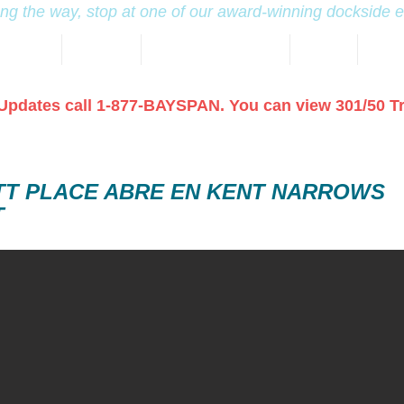
ng the way, stop at one of our award-winning dockside 
New Page
New Page
FIREWORKS 2026 July 1
DINING
KENT
Updates call 1-877-BAYSPAN. You can view 301/50 T
TT PLACE ABRE EN KENT NARROWS
T