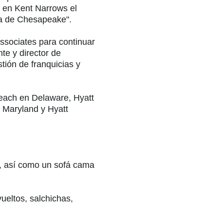
e en Kent Narrows el
hía de Chesapeake".
ssociates para continuar
te y director de
tión de franquicias y
each en Delaware, Hyatt
 Maryland y Hyatt
r, así como un sofá cama
eltos, salchichas,