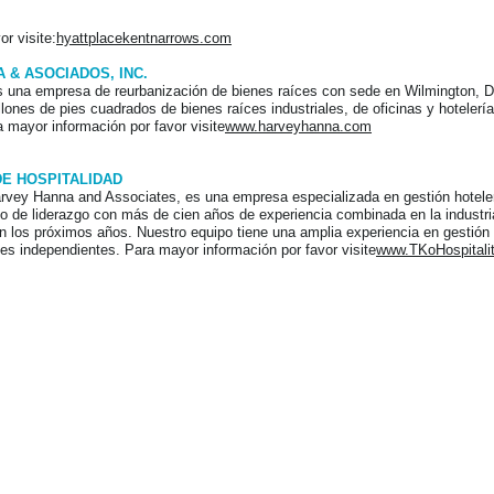
r visite:
hyattplacekentnarrows.com
 & ASOCIADOS, INC.
 una empresa de reurbanización de bienes raíces con sede en Wilmington, De
ones de pies cuadrados de bienes raíces industriales, de oficinas y hotelería
a mayor información por favor visite
www.harveyhanna.com
DE HOSPITALIDAD
Harvey Hanna and Associates, es una empresa especializada en gestión hotelera
 de liderazgo con más de cien años de experiencia combinada en la industri
n los próximos años. Nuestro equipo tiene una amplia experiencia en gestión 
es independientes. Para mayor información por favor visite
www.TKoHospitali