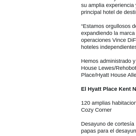
su amplia experiencia 
principal hotel de des
“Estamos orgullosos d
expandiendo la marca H
operaciones Vince DiFo
hoteles independientes
Hemos administrado y 
House Lewes/Rehoboth
Place/Hyatt House All
El Hyatt Place Kent 
120 amplias habitacio
Cozy Corner
Desayuno de cortesía 
papas para el desayuno