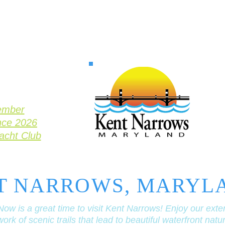
ember
nce 2026
Yacht Club
T NARROWS, MARYL
Now is a great time to visit Kent Narrows! Enjoy our exte
ork of scenic trails that lead to beautiful waterfront natu