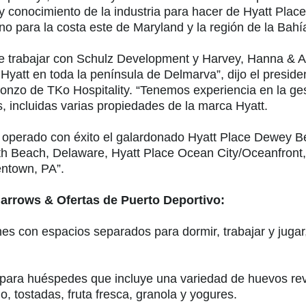
y conocimiento de la industria para hacer de Hyatt Plac
tino para la costa este de Maryland y la región de la Ba
e trabajar con Schulz Development y Harvey, Hanna & A
yatt en toda la península de Delmarva”, dijo el presiden
nzo de TKo Hospitality. “Tenemos experiencia en la ges
, incluidas varias propiedades de la marca Hyatt.
operado con éxito el galardonado Hyatt Place Dewey B
 Beach, Delaware, Hyatt Place Ocean City/Oceanfront,
entown, PA”.
Narrows & Ofertas de Puerto Deportivo:
nes con espacios separados para dormir, trabajar y juga
para huéspedes que incluye una variedad de huevos revu
, tostadas, fruta fresca, granola y yogures.