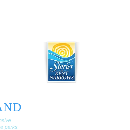
AND
nsive
re parks.