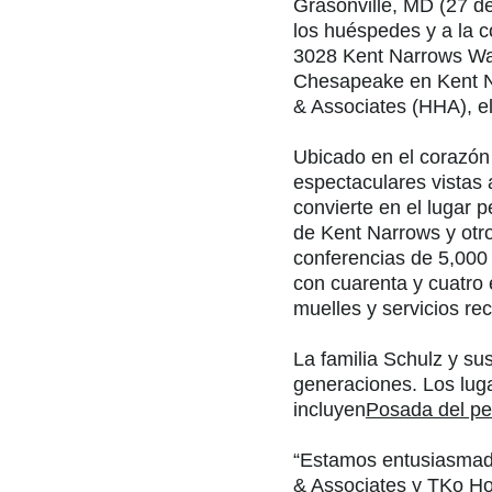
Grasonville, MD (27 de
los huéspedes y a la 
3028 Kent Narrows Way
Chesapeake en Kent N
& Associates (HHA), e
Ubicado en el corazón 
espectaculares vistas 
convierte en el lugar 
de Kent Narrows y otr
conferencias de 5,000 
con cuarenta y cuatro 
muelles y servicios rec
La familia Schulz y s
generaciones. Los lug
incluyen
Posada del p
“Estamos entusiasmado
& Associates y TKo Ho