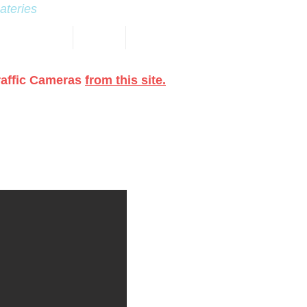
eateries
 NARROWS MAP
HOTELS
More
raffic Cameras
from this site.