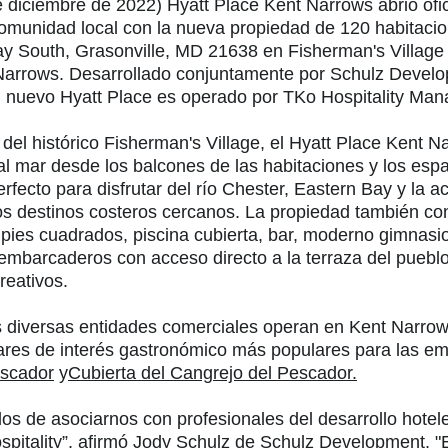
 diciembre de 2022) Hyatt Place Kent Narrows abrió ofi
comunidad local con la nueva propiedad de 120 habitacio
 South, Grasonville, MD 21638 en Fisherman's Village 
arrows. Desarrollado conjuntamente por Schulz Devel
l nuevo Hyatt Place es operado por TKo Hospitality Ma
del histórico Fisherman's Village, el Hyatt Place Kent 
al mar desde los balcones de las habitaciones y los espac
perfecto para disfrutar del río Chester, Eastern Bay y la
os destinos costeros cercanos. La propiedad también co
pies cuadrados, piscina cubierta, bar, moderno gimnasio
embarcaderos con acceso directo a la terraza del pueblo 
reativos.
us diversas entidades comerciales operan en Kent Narro
ares de interés gastronómico más populares para las em
escador
y
Cubierta del Cangrejo del Pescador.
s de asociarnos con profesionales del desarrollo hote
spitality”, afirmó Jody Schulz de Schulz Development. 