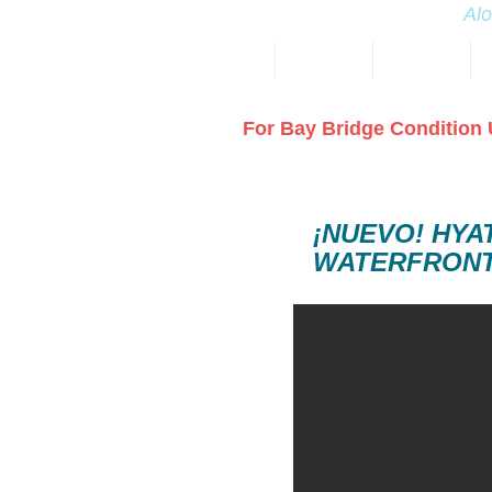
Alo
HOME
New Page
New Page
For Bay Bridge Condition 
¡NUEVO! HYA
WATERFRON