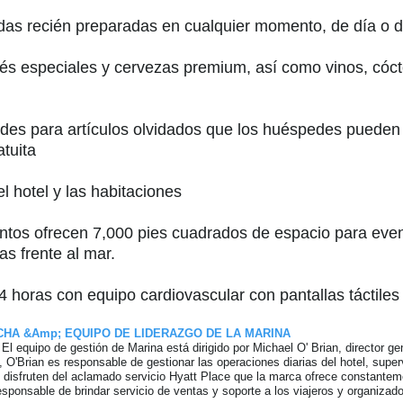
das recién preparadas en cualquier momento, de día o 
fés especiales y cervezas premium, así como vinos, cóc
es para artículos olvidados que los huéspedes pueden 
atuita
el hotel y las habitaciones
tos ofrecen 7,000 pies cuadrados de espacio para evento
as frente al mar.
4 horas con equipo cardiovascular con pantallas táctile
CHA &Amp; EQUIPO DE LIDERAZGO DE LA MARINA
l equipo de gestión de Marina está dirigido por Michael O' Brian, director ge
O'Brian es responsable de gestionar las operaciones diarias del hotel, superv
 disfruten del aclamado servicio Hyatt Place que la marca ofrece constantemen
sponsable de brindar servicio de ventas y soporte a los viajeros y organizad