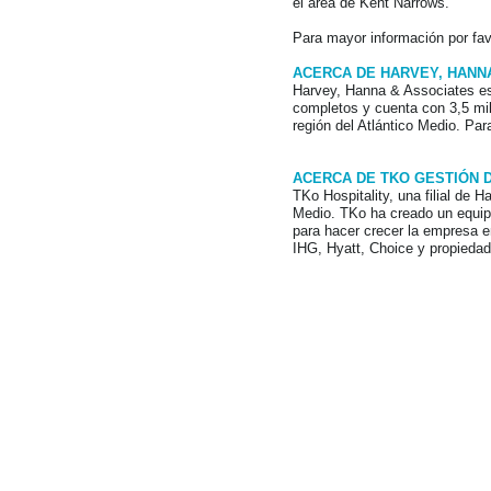
el área de Kent Narrows.
Para mayor información por favo
ACERCA DE HARVEY, HANNA
Harvey, Hanna & Associates es
completos y cuenta con 3,5 mill
región del Atlántico Medio. Par
ACERCA DE TKO GESTIÓN 
TKo Hospitality, una filial de 
Medio. TKo ha creado un equipo
para hacer crecer la empresa e
IHG, Hyatt, Choice y propiedad